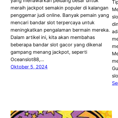
yang menawarkan peluang besar untuk
Ti
meraih jackpot semakin populer di kalangan
Me
penggemar judi online. Banyak pemain yang
sl
mencari bandar slot terpercaya untuk
di
meningkatkan pengalaman bermain mereka.
ad
Dalam artikel ini, kita akan membahas
me
beberapa bandar slot gacor yang dikenal
me
gampang menang jackpot, seperti
Me
Oceanslot88,…
me
Oktober 5, 2024
Gu
sl
Se