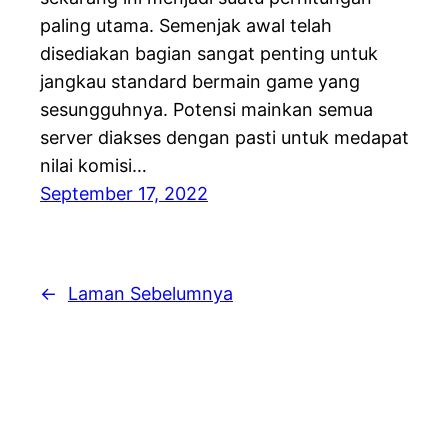
paling utama. Semenjak awal telah
disediakan bagian sangat penting untuk
jangkau standard bermain game yang
sesungguhnya. Potensi mainkan semua
server diakses dengan pasti untuk medapat
nilai komisi…
September 17, 2022
←
Laman Sebelumnya