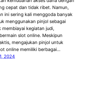
an kemudahan akses dana dengan
ng cepat dan tidak ribet. Namun,
 ini sering kali menggoda banyak
uk menggunakan pinjol sebagai
k membiayai kegiatan judi,
bermain slot online. Meskipun
raktis, mengajukan pinjol untuk
lot online memiliki berbagai…
1, 2024