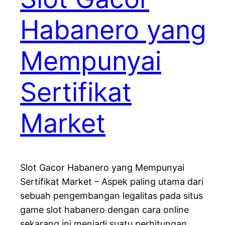
Habanero yang
Mempunyai
Sertifikat
Market
Slot Gacor Habanero yang Mempunyai
Sertifikat Market – Aspek paling utama dari
sebuah pengembangan legalitas pada situs
game slot habanero dengan cara online
sekarang ini menjadi suatu perhitungan