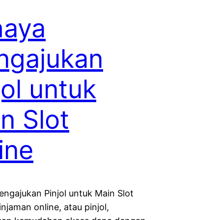
haya
ngajukan
jol untuk
n Slot
ine
ngajukan Pinjol untuk Main Slot
injaman online, atau pinjol,