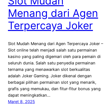
Slot Mudah
Menang dari Agen
Terpercaya Joker
Slot Mudah Menang dari Agen Terpercaya Joker –
Slot online telah menjadi salah satu permainan
kasino yang paling digemari oleh para pemain di
seluruh dunia. Salah satu penyedia permainan
ternama yang menawarkan slot berkualitas
adalah Joker Gaming. Joker dikenal dengan
berbagai pilihan permainan slot yang menarik,
grafis yang memukau, dan fitur-fitur bonus yang
dapat meningkatkan…
Maret 8, 2025