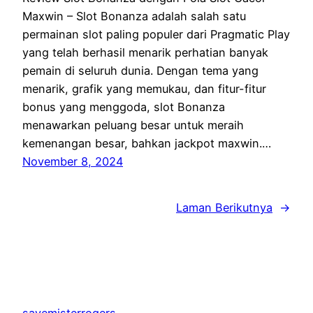
Maxwin – Slot Bonanza adalah salah satu
permainan slot paling populer dari Pragmatic Play
yang telah berhasil menarik perhatian banyak
pemain di seluruh dunia. Dengan tema yang
menarik, grafik yang memukau, dan fitur-fitur
bonus yang menggoda, slot Bonanza
menawarkan peluang besar untuk meraih
kemenangan besar, bahkan jackpot maxwin.…
November 8, 2024
Laman Berikutnya
→