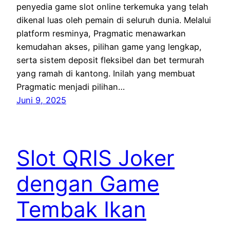
penyedia game slot online terkemuka yang telah
dikenal luas oleh pemain di seluruh dunia. Melalui
platform resminya, Pragmatic menawarkan
kemudahan akses, pilihan game yang lengkap,
serta sistem deposit fleksibel dan bet termurah
yang ramah di kantong. Inilah yang membuat
Pragmatic menjadi pilihan…
Juni 9, 2025
Slot QRIS Joker
dengan Game
Tembak Ikan