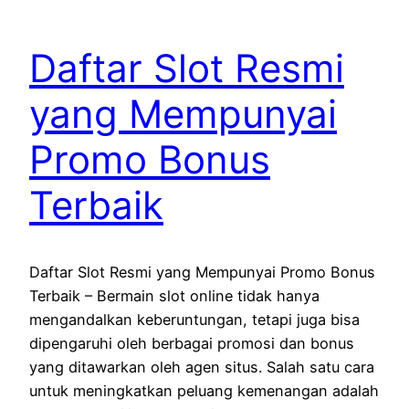
Daftar Slot Resmi
yang Mempunyai
Promo Bonus
Terbaik
Daftar Slot Resmi yang Mempunyai Promo Bonus
Terbaik – Bermain slot online tidak hanya
mengandalkan keberuntungan, tetapi juga bisa
dipengaruhi oleh berbagai promosi dan bonus
yang ditawarkan oleh agen situs. Salah satu cara
untuk meningkatkan peluang kemenangan adalah