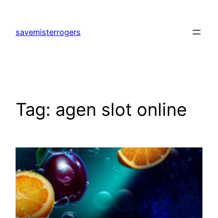
Lewati
ke
savemisterrogers
konten
Tag:
agen slot online