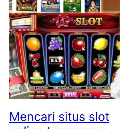
Mencari situs slot